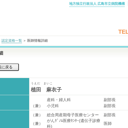
地方独立行政法人 広島市立病院機構
TEL
＞
認定資格一覧
＞ 医師情報詳細
細
うえだ まいこ
植田 麻衣子
産科・婦人科
副部長
（兼）
小児科
副部長
（兼）
総合周産期母子医療センター
副部長
がんｹﾞﾉﾑ医療ｾﾝﾀｰ(遺伝子診療
（兼）
医師
科)