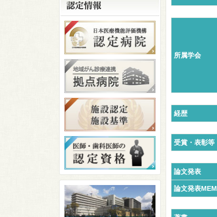
所属学会
経歴
受賞・表彰等
論文発表
論文発表MEM