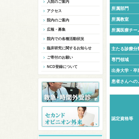
入院のご案内
所属部門
アクセス
所属教室
院内のご案内
広報・募集
所属医療チー
院内での各種活動状況
臨床研究に関するお知らせ
主たる診療分
ご寄付のお願い
専門領域
NCD登録について
出身大学・卒
患者さんへの
認定資格等