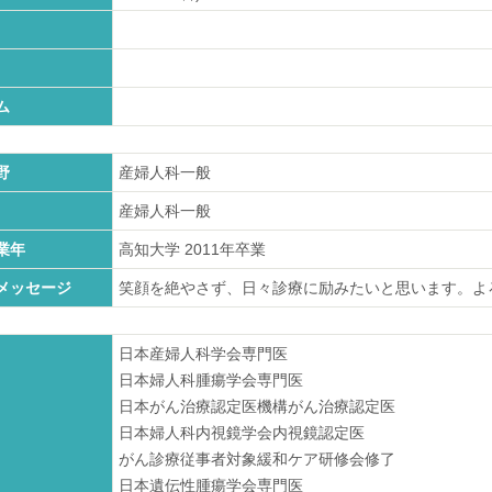
ム
野
産婦人科一般
産婦人科一般
業年
高知大学
2011
年卒業
メッセージ
笑顔を絶やさず、日々診療に励みたいと思います。よ
日本産婦人科学会専門医
日本婦人科腫瘍学会専門医
日本がん治療認定医機構がん治療認定医
日本婦人科内視鏡学会内視鏡認定医
がん診療従事者対象緩和ケア研修会修了
日本遺伝性腫瘍学会専門医