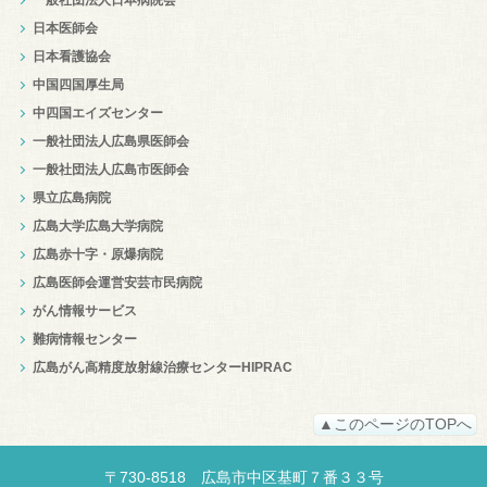
日本医師会
日本看護協会
中国四国厚生局
中四国エイズセンター
一般社団法人広島県医師会
一般社団法人広島市医師会
県立広島病院
広島大学広島大学病院
広島赤十字・原爆病院
広島医師会運営安芸市民病院
がん情報サービス
難病情報センター
広島がん高精度放射線治療センターHIPRAC
▲このページのTOPへ
〒
730-8518
広島市中区
基町７番３３号