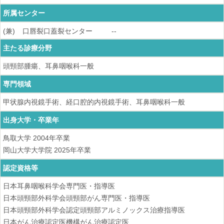
所属センター
(兼)
口唇裂口蓋裂センター
--
主たる診療分野
頭頸部腫瘍、耳鼻咽喉科一般
専門領域
甲状腺内視鏡手術、経口腔的内視鏡手術、耳鼻咽喉科一般
出身大学・卒業年
鳥取大学
2004
年卒業
岡山大学大学院
2025
年卒業
認定資格等
日本耳鼻咽喉科学会専門医・指導医
日本頭頸部外科学会頭頸部がん専門医・指導医
日本頭頸部外科学会認定頭頸部アルミノックス治療指導医
日本がん治療認定医機構がん治療認定医