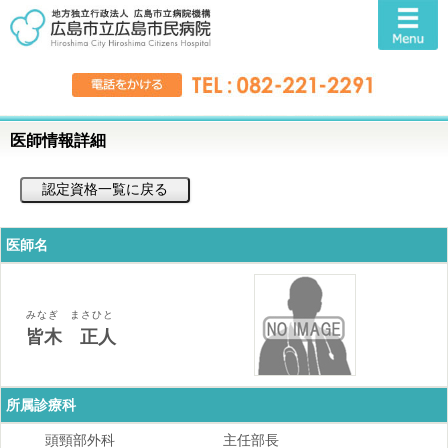
医師情報詳細
医師名
みなぎ まさひと
皆木 正人
所属診療科
頭頸部外科
主任部長