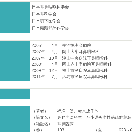
日本耳鼻咽喉科学会
日本耳科学会
日本嚥下医学会
日本頭頚部外科学会
2005年
4月
宇治徳洲会病院
2007年
4月
岡山大学耳鼻咽喉科
2007年
10月
津山中央病院耳鼻咽喉科
2008年
4月
岡山赤十字病院耳鼻咽喉科
2009年
12月
福山市民病院耳鼻咽喉科
2011年
7月
広島市民病院耳鼻咽喉科
（著者）
福増一郎、赤木成子他
（論文名）
鼻腔内に発生した小児炎症性筋線維芽細
（雑誌名）
耳鼻臨床
（巻）
103
（頁）
623～6