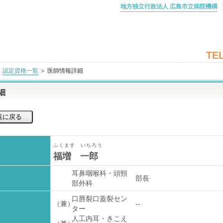
地方独立行政法人 広島市立病院機構
TEL
＞
認定資格一覧
＞ 医師情報詳細
細
ふくます いちろう
福増 一郎
耳鼻咽喉科・頭頸
部長
部外科
口唇裂口蓋裂セン
（兼）
--
ター
人工内耳・きこえ