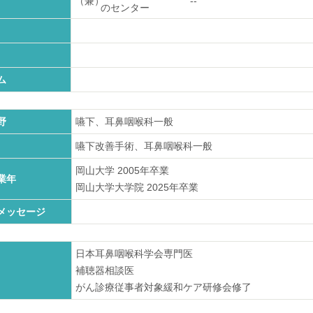
（兼）
--
のセンター
ム
野
嚥下、耳鼻咽喉科一般
嚥下改善手術、耳鼻咽喉科一般
岡山大学
2005
年卒業
業年
岡山大学大学院
2025
年卒業
メッセージ
日本耳鼻咽喉科学会専門医
補聴器相談医
がん診療従事者対象緩和ケア研修会修了