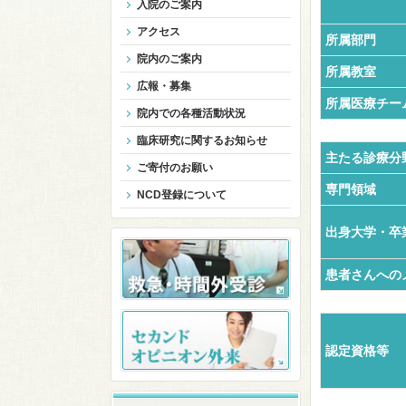
入院のご案内
アクセス
所属部門
院内のご案内
所属教室
広報・募集
所属医療チー
院内での各種活動状況
臨床研究に関するお知らせ
主たる診療分
ご寄付のお願い
専門領域
NCD登録について
出身大学・卒
患者さんへの
認定資格等