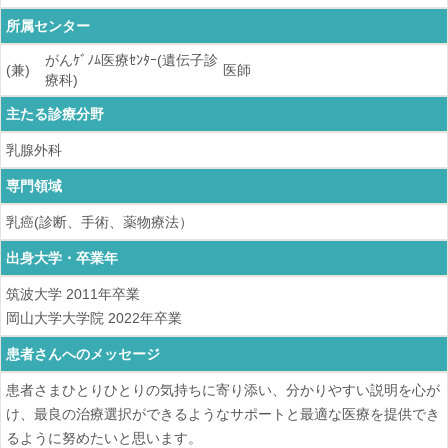
所属センター
がんｹﾞﾉﾑ医療ｾﾝﾀｰ(遺伝子診
(兼)
医師
療科)
主たる診療分野
乳腺外科
専門領域
乳癌(診断、手術、薬物療法）
出身大学・卒業年
筑波大学
2011
年卒業
岡山大学大学院
2022
年卒業
患者さんへのメッセージ
患者さまひとりひとりの気持ちに寄り添い、分かりやすい説明を心が
け、最良の治療選択ができるようなサポートと最適な医療を提供でき
るように努めたいと思います。