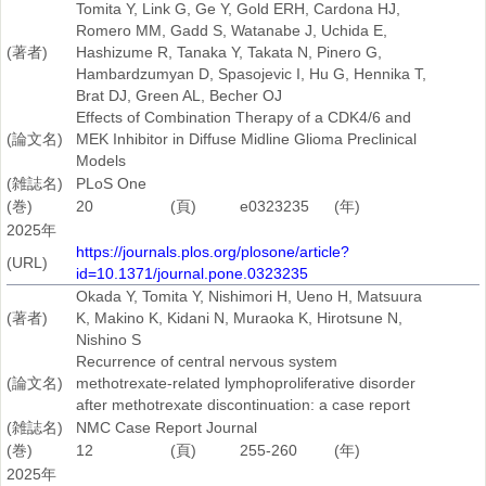
Tomita Y, Link G, Ge Y, Gold ERH, Cardona HJ,
Romero MM, Gadd S, Watanabe J, Uchida E,
(著者)
Hashizume R, Tanaka Y, Takata N, Pinero G,
Hambardzumyan D, Spasojevic I, Hu G, Hennika T,
Brat DJ, Green AL, Becher OJ
Effects of Combination Therapy of a CDK4/6 and
(論文名)
MEK Inhibitor in Diffuse Midline Glioma Preclinical
Models
(雑誌名)
PLoS One
(巻)
20
(頁)
e0323235
(年)
2025年
https://journals.plos.org/plosone/article?
(URL)
id=10.1371/journal.pone.0323235
Okada Y, Tomita Y, Nishimori H, Ueno H, Matsuura
(著者)
K, Makino K, Kidani N, Muraoka K, Hirotsune N,
Nishino S
Recurrence of central nervous system
(論文名)
methotrexate-related lymphoproliferative disorder
after methotrexate discontinuation: a case report
(雑誌名)
NMC Case Report Journal
(巻)
12
(頁)
255-260
(年)
2025年