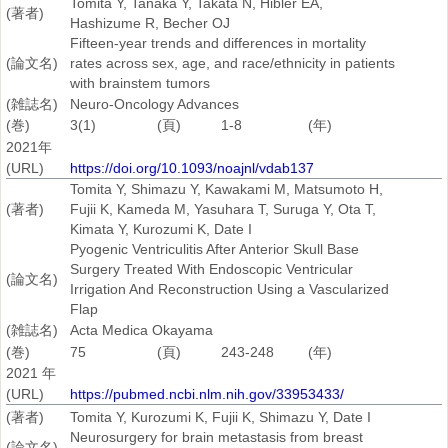
Tomita Y, Tanaka Y, Takata N, Hibler EA,
(著者)
Hashizume R, Becher OJ
Fifteen-year trends and differences in mortality
(論文名)
rates across sex, age, and race/ethnicity in patients
with brainstem tumors
(雑誌名)
Neuro-Oncology Advances
(巻)
3(1)
(頁)
1-8
(年)
2021年
(URL)
https://doi.org/10.1093/noajnl/vdab137
Tomita Y, Shimazu Y, Kawakami M, Matsumoto H,
(著者)
Fujii K, Kameda M, Yasuhara T, Suruga Y, Ota T,
Kimata Y, Kurozumi K, Date I
Pyogenic Ventriculitis After Anterior Skull Base
Surgery Treated With Endoscopic Ventricular
(論文名)
Irrigation And Reconstruction Using a Vascularized
Flap
(雑誌名)
Acta Medica Okayama
(巻)
75
(頁)
243-248
(年)
2021 年
(URL)
https://pubmed.ncbi.nlm.nih.gov/33953433/
(著者)
Tomita Y, Kurozumi K, Fujii K, Shimazu Y, Date I
Neurosurgery for brain metastasis from breast
(論文名)