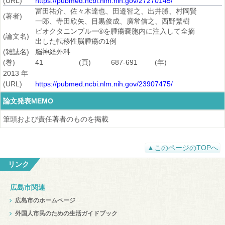
(URL)
https://pubmed.ncbi.nlm.nih.gov/27270145/
冨田祐介、佐々木達也、田邉智之、出井勝、村岡賢
(著者)
一郎、寺田欣矢、目黒俊成、廣常信之、西野繁樹
ピオクタニンブルー®を腫瘍嚢胞内に注入して全摘
(論文名)
出した転移性脳腫瘍の1例
(雑誌名)
脳神経外科
(巻)
41
(頁)
687-691
(年)
2013 年
(URL)
https://pubmed.ncbi.nlm.nih.gov/23907475/
論文発表MEMO
筆頭および責任著者のものを掲載
▲このページのTOPへ
リンク
広島市関連
広島市のホームページ
外国人市民のための生活ガイドブック