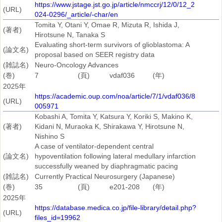
https://www.jstage.jst.go.jp/article/nmccrj/12/0/12_2
(URL)
024-0296/_article/-char/en
Tomita Y, Otani Y, Omae R, Mizuta R, Ishida J,
(著者)
Hirotsune N, Tanaka S
Evaluating short-term survivors of glioblastoma: A
(論文名)
proposal based on SEER registry data
(雑誌名)
Neuro-Oncology Advances
(巻)
7
(頁)
vdaf036
(年)
2025年
https://academic.oup.com/noa/article/7/1/vdaf036/8
(URL)
005971
Kobashi A, Tomita Y, Katsura Y, Koriki S, Makino K,
(著者)
Kidani N, Muraoka K, Shirakawa Y, Hirotsune N,
Nishino S
A case of ventilator-dependent central
(論文名)
hypoventilation following lateral medullary infarction
successfully weaned by diaphragmatic pacing
(雑誌名)
Currently Practical Neurosurgery (Japanese)
(巻)
35
(頁)
e201-208
(年)
2025年
https://database.medica.co.jp/file-library/detail.php?
(URL)
files_id=19962