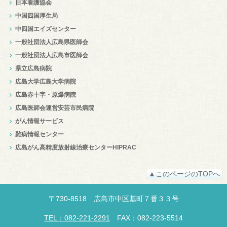
日本看護協会
中国四国厚生局
中四国エイズセンター
一般社団法人広島県医師会
一般社団法人広島市医師会
県立広島病院
広島大学広島大学病院
広島赤十字・原爆病院
広島医師会運営安芸市民病院
がん情報サービス
難病情報センター
広島がん高精度放射線治療センターHIPRAC
▲このページのTOPへ
〒
730-8518
広島市中区
基町７番３３号
TEL：082-221-2291
FAX：082-223-5514