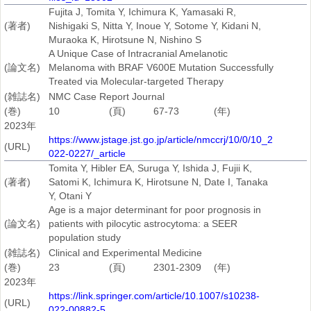
Fujita J, Tomita Y, Ichimura K, Yamasaki R,
(著者)
Nishigaki S, Nitta Y, Inoue Y, Sotome Y, Kidani N,
Muraoka K, Hirotsune N, Nishino S
A Unique Case of Intracranial Amelanotic
(論文名)
Melanoma with BRAF V600E Mutation Successfully
Treated via Molecular-targeted Therapy
(雑誌名)
NMC Case Report Journal
(巻)
10
(頁)
67-73
(年)
2023年
https://www.jstage.jst.go.jp/article/nmccrj/10/0/10_2
(URL)
022-0227/_article
Tomita Y, Hibler EA, Suruga Y, Ishida J, Fujii K,
(著者)
Satomi K, Ichimura K, Hirotsune N, Date I, Tanaka
Y, Otani Y
Age is a major determinant for poor prognosis in
(論文名)
patients with pilocytic astrocytoma: a SEER
population study
(雑誌名)
Clinical and Experimental Medicine
(巻)
23
(頁)
2301-2309
(年)
2023年
https://link.springer.com/article/10.1007/s10238-
(URL)
022-00882-5