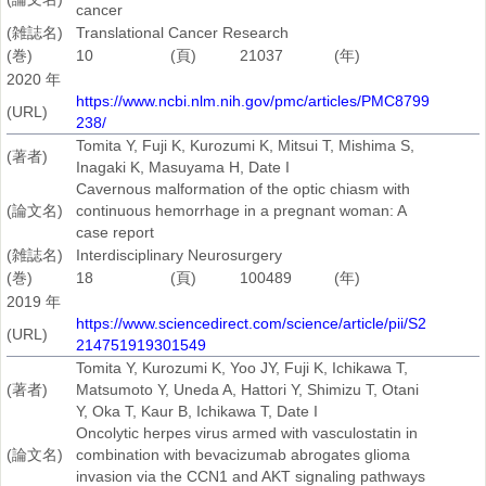
cancer
(雑誌名)
Translational Cancer Research
(巻)
10
(頁)
21037
(年)
2020 年
https://www.ncbi.nlm.nih.gov/pmc/articles/PMC8799
(URL)
238/
Tomita Y, Fuji K, Kurozumi K, Mitsui T, Mishima S,
(著者)
Inagaki K, Masuyama H, Date I
Cavernous malformation of the optic chiasm with
(論文名)
continuous hemorrhage in a pregnant woman: A
case report
(雑誌名)
Interdisciplinary Neurosurgery
(巻)
18
(頁)
100489
(年)
2019 年
https://www.sciencedirect.com/science/article/pii/S2
(URL)
214751919301549
Tomita Y, Kurozumi K, Yoo JY, Fuji K, Ichikawa T,
(著者)
Matsumoto Y, Uneda A, Hattori Y, Shimizu T, Otani
Y, Oka T, Kaur B, Ichikawa T, Date I
Oncolytic herpes virus armed with vasculostatin in
(論文名)
combination with bevacizumab abrogates glioma
invasion via the CCN1 and AKT signaling pathways