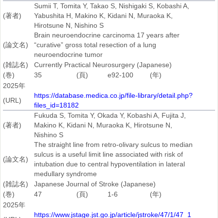
Sumii T, Tomita Y, Takao S, Nishigaki S, Kobashi A,
(著者)
Yabushita H, Makino K, Kidani N, Muraoka K,
Hirotsune N, Nishino S
Brain neuroendocrine carcinoma 17 years after
(論文名)
“curative” gross total resection of a lung
neuroendocrine tumor
(雑誌名)
Currently Practical Neurosurgery (Japanese)
(巻)
35
(頁)
e92-100
(年)
2025年
https://database.medica.co.jp/file-library/detail.php?
(URL)
files_id=18182
Fukuda S, Tomita Y, Okada Y, Kobashi A, Fujita J,
(著者)
Makino K, Kidani N, Muraoka K, Hirotsune N,
Nishino S
The straight line from retro-olivary sulcus to median
sulcus is a useful limit line associated with risk of
(論文名)
intubation due to central hypoventilation in lateral
medullary syndrome
(雑誌名)
Japanese Journal of Stroke (Japanese)
(巻)
47
(頁)
1-6
(年)
2025年
https://www.jstage.jst.go.jp/article/jstroke/47/1/47_1