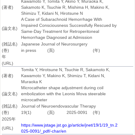
Kawamoto Y, Tomita Y, Akino Y, Muraoka K,
(著者)
Sakamoto K, Tsuchie R, Mishima H, Makino K,
Shimizu T, Kidani N, Hirotsune N
A Case of Subarachnoid Hemorrhage With
Impaired Consciousness Successfully Rescued by
(論文名)
Same-Day Treatment for Retroperitoneal
Hemorrhage Diagnosed at Admission
(雑誌名)
Japanese Journal of Neurosurgery
(巻)
in press
(頁)
(年)
年
(URL)
Tomita Y, Hirotsune N, Tsuchie R, Sakamoto K,
(著者)
Kawamoto Y, Makino K, Shimizu T, Kidani N,
Muraoka K
Microcatheter shape adjustment during coil
(論文名)
embolization with the Leonis Mova steerable
microcatheter
(雑誌名)
Journal of Neuroendovascular Therapy
(巻)
19(1)
(頁)
2025-0091
(年)
2025年
https://www.jstage.jst.go.jp/article/jnet/19/1/19_tn.2
(URL)
025-0091/_pdf/-char/en