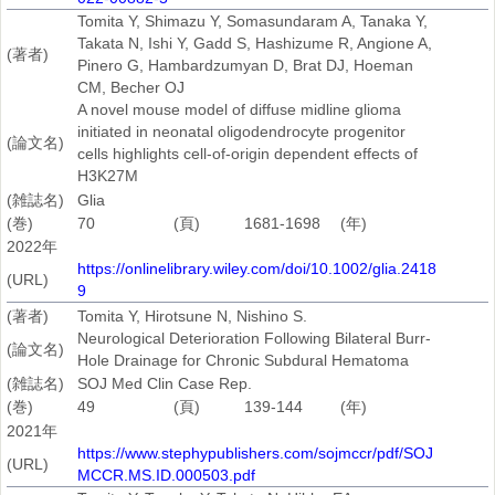
Tomita Y, Shimazu Y, Somasundaram A, Tanaka Y,
Takata N, Ishi Y, Gadd S, Hashizume R, Angione A,
(著者)
Pinero G, Hambardzumyan D, Brat DJ, Hoeman
CM, Becher OJ
A novel mouse model of diffuse midline glioma
initiated in neonatal oligodendrocyte progenitor
(論文名)
cells highlights cell-of-origin dependent effects of
H3K27M
(雑誌名)
Glia
(巻)
70
(頁)
1681-1698
(年)
2022年
https://onlinelibrary.wiley.com/doi/10.1002/glia.2418
(URL)
9
(著者)
Tomita Y, Hirotsune N, Nishino S.
Neurological Deterioration Following Bilateral Burr-
(論文名)
Hole Drainage for Chronic Subdural Hematoma
(雑誌名)
SOJ Med Clin Case Rep.
(巻)
49
(頁)
139-144
(年)
2021年
https://www.stephypublishers.com/sojmccr/pdf/SOJ
(URL)
MCCR.MS.ID.000503.pdf