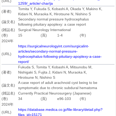
(URL)
1259/_article/-char/ja
Tomita Y, Fukuda S, Kobashi A, Okada Y, Makino K,
(著者)
Kidani N, Muraoka K, Hirotsune N, Nishino S
Secondary normal pressure hydrocephalus
(論文名)
following pituitary apoplexy: a case report
(雑誌名)
Surgical Neurology International
(巻)
15
(頁)
1-4
(年)
2024年
https://surgicalneurologyint.com/surgicalint-
articles/secondary-normal-pressure-
(URL)
hydrocephalus-following-pituitary-apoplexy-a-case-
report/
Fukuda S, Tomita Y, Kobashi A, Mitsunobu M,
(著者)
Nishigaki S, Fujita J, Kidani N, Muraoka K,
Hirotsune N, Nishino S
A case report of adult arachnoid cyst being to be
(論文名)
symptomatic due to chronic subdural hematoma
(雑誌名)
Currently Practical Neurosurgery (Japanese)
(巻)
34
(頁)
e96-103
(年)
2024年
https://database.medica.co.jp/file-library/detail.php?
(URL)
files_id=15171