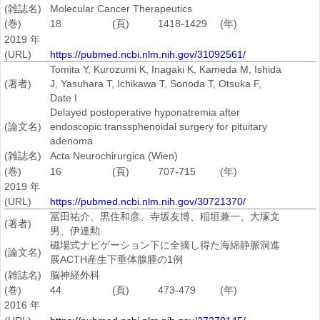
(雑誌名)
Molecular Cancer Therapeutics
(巻)
18
(頁)
1418-1429
(年)
2019 年
(URL)
https://pubmed.ncbi.nlm.nih.gov/31092561/
Tomita Y, Kurozumi K, Inagaki K, Kameda M, Ishida
(著者)
J, Yasuhara T, Ichikawa T, Sonoda T, Otsuka F,
Date I
Delayed postoperative hyponatremia after
(論文名)
endoscopic transsphenoidal surgery for pituitary
adenoma
(雑誌名)
Acta Neurochirurgica (Wien)
(巻)
16
(頁)
707-715
(年)
2019 年
(URL)
https://pubmed.ncbi.nlm.nih.gov/30721370/
冨田祐介、黒住和彦、寺坂友博、稲垣兼一、大塚文
(著者)
男、伊達勲
磁場式ナビゲーション下に全摘し得た海綿静脈洞進
(論文名)
展ACTH産生下垂体腺腫の1例
(雑誌名)
脳神経外科
(巻)
44
(頁)
473-479
(年)
2016 年