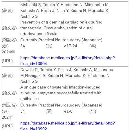
Nishigaki S, Tomita Y, Hirotsune N, Mitsunobu M,
(著者)
Kobashi A, Fujita J, Nitta Y, Kidani N, Muraoka K,
Nishino S
Prevention of trigeminal cardiac reflex during
(論文名)
transarterial Onyx embolization of dural
arteriovenous fistula
(雑誌名)
Currently Practical Neurosurgery (Japanese)
(巻)
34
(頁)
e17-24
(年)
2024年
https://database.medica.co.jp/file-library/detail.php?
(URL)
files_id=13904
Dowaki R, Tomita Y, Fujita J, Kobashi A, Mitsunobu
(著者)
M,Nishigaki S, Kidani N, Muraoka K, Hirotsune N,
Nishino S
A unique case of systemic infection-induced
(論文名)
subdural empyema successfully treated with
antibiotics
(雑誌名)
Currently Practical Neurosurgery (Japanese)
(巻)
34
(頁)
e1-8
(年)
2024年
https://database.medica.co.jp/file-library/detail.php?
(URL)
files_id=13902