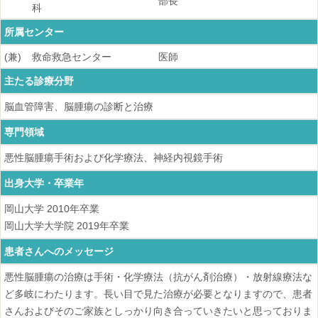
部長
科
所属センター
(兼)
救命救急センター
医師
主たる診療分野
脳血管障害、脳腫瘍の診断と治療
専門領域
悪性脳腫瘍手術および化学療法、神経内視鏡手術
出身大学・卒業年
岡山大学
2010
年卒業
岡山大学大学院
2019
年卒業
患者さんへのメッセージ
悪性脳腫瘍の治療は手術・化学療法（抗がん剤治療）・放射線療法な
ど多岐にわたります。長い目で見た治療が必要となりますので、患者
さんおよびそのご家族としっかり向き合っていきたいと思っておりま