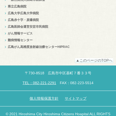
県立広島病院
広島大学広島大学病院
広島赤十字・原爆病院
広島医師会運営安芸市民病院
がん情報サービス
難病情報センター
広島がん高精度放射線治療センターHIPRAC
▲このページのTOPへ
〒
730-8518
広島市中区
基町７番３３号
TEL：082-221-2291
FAX：082-223-5514
個人情報保護方針
サイトマップ
© 2021 Hiroshima City Hiroshima Citizens Hoapital ALL RIGHTS