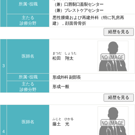
所属･役職
（兼）口唇裂口蓋裂センター
（兼）ブレストケアセンター
主たる
悪性腫瘍および再建外科（特に乳房再
診療分野
建），顔面骨骨折
まつだ しょうた
医師名
松田 翔太
3
所属･役職
形成外科 副部長
主たる
形成一般
診療分野
ふじと ひかる
医師名
藤土 光
4