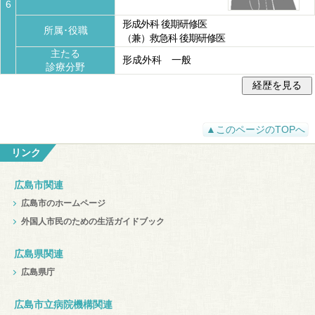
6
形成外科 後期研修医
所属･役職
（兼）救急科 後期研修医
主たる
形成外科 一般
診療分野
▲このページのTOPへ
リンク
広島市関連
広島市のホームページ
外国人市民のための生活ガイドブック
広島県関連
広島県庁
広島市立病院機構関連