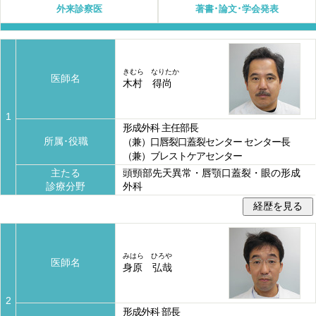
外来診察医
著書･論文･学会発表
きむら なりたか
医師名
木村 得尚
1
形成外科 主任部長
所属･役職
（兼）口唇裂口蓋裂センター センター長
（兼）ブレストケアセンター
主たる
頭頸部先天異常・唇顎口蓋裂・眼の形成
診療分野
外科
みはら ひろや
医師名
身原 弘哉
2
形成外科 部長