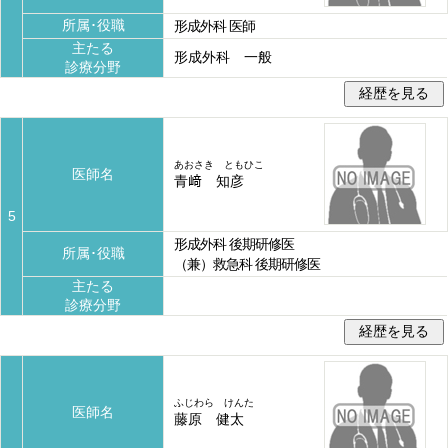
所属･役職
形成外科 医師
主たる
形成外科 一般
診療分野
あおさき ともひこ
医師名
青﨑 知彦
5
形成外科 後期研修医
所属･役職
（兼）救急科 後期研修医
主たる
診療分野
ふじわら けんた
医師名
藤原 健太