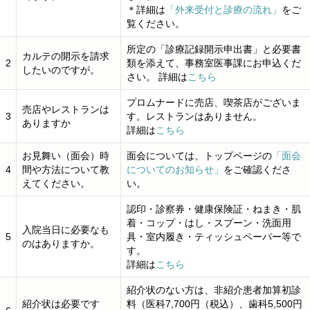
＊詳細は
「外来受付と診療の流れ」
をご
覧ください。
所定の「診療記録開示申出書」と必要書
カルテの開示を請求
2
類を添えて、事務室医事課にお申込くだ
したいのですが。
さい。 詳細は
こちら
プロムナードに売店、喫茶店がございま
売店やレストランは
3
す。レストランはありません。
ありますか
詳細は
こちら
お見舞い（面会）時
面会については、トップページの
「面会
4
間や方法について教
についてのお知らせ」
をご確認くださ
えてください。
い。
認印・診察券・健康保険証・ねまき・肌
着・コップ・はし・スプーン・洗面用
入院当日に必要なも
5
具・室内履き・ティッシュペーパー等で
のはありますか。
す。
詳細は
こちら
紹介状のない方は、非紹介患者加算初診
紹介状は必要です
料（医科7,700円（税込）、歯科5,500円