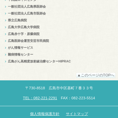
一般社団法人広島県医師会
一般社団法人広島市医師会
県立広島病院
広島大学広島大学病院
広島赤十字・原爆病院
広島医師会運営安芸市民病院
がん情報サービス
難病情報センター
広島がん高精度放射線治療センターHIPRAC
▲このページのTOPへ
〒
730-8518
広島市中区
基町７番３３号
TEL：082-221-2291
FAX：082-223-5514
個人情報保護方針
サイトマップ