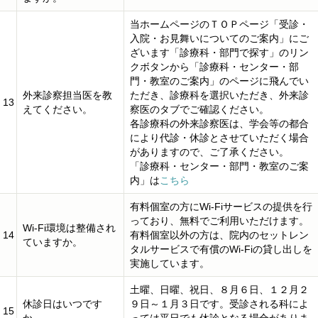
当ホームページのＴＯＰページ「受診・
入院・お見舞いについてのご案内」にご
ざいます「診療科・部門で探す」のリン
クボタンから「診療科・センター・部
門・教室のご案内」のページに飛んでい
外来診察担当医を教
ただき、診療科を選択いただき、外来診
13
えてください。
察医のタブでご確認ください。
各診療科の外来診察医は、学会等の都合
により代診・休診とさせていただく場合
がありますので、ご了承ください。
「診療科・センター・部門・教室のご案
内」は
こちら
有料個室の方にWi-Fiサービスの提供を行
っており、無料でご利用いただけます。
Wi-Fi環境は整備され
14
有料個室以外の方は、院内のセットレン
ていますか。
タルサービスで有償のWi-Fiの貸し出しを
実施しています。
土曜、日曜、祝日、８月６日、１２月２
休診日はいつです
９日～１月３日です。受診される科によ
15