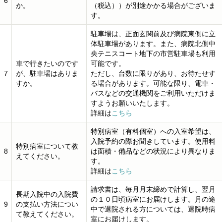
6
か。
（税込））が別途かかる場合がございま
す。
駐車場は、正面玄関前及び病院東側に立
体駐車場があります。また、病院北側中
央テニスコート地下の市営駐車場も利用
車で行きたいのです
可能です。
7
が、駐車場はありま
ただし、台数に限りがあり、お待たせす
すか。
る場合があります。可能な限り、電車・
バスなどの交通機関をご利用いただけま
すようお願いいたします。
詳細は
こちら
特別病室（有料個室）への入室希望は、
入院予約の際お聞きしています。使用料
特別病室について教
8
は面積・備品などの状況により異なりま
えてください。
す。
詳細は
こちら
請求書は、毎月月末締めで計算し、翌月
長期入院中の入院費
の１０日頃病室にお届けします。月の途
9
の支払い方法につい
中で退院される方については、退院時病
て教えてください。
室にお届けします。