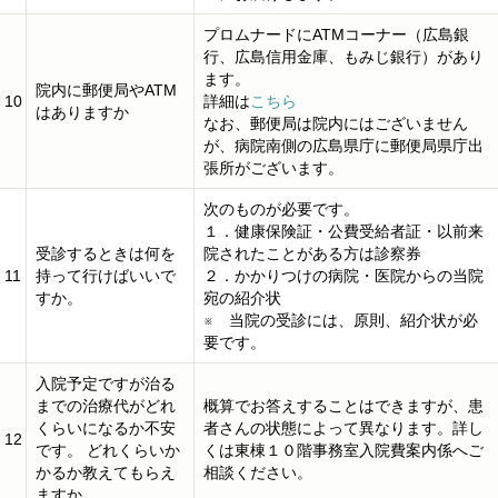
プロムナードにATMコーナー（広島銀
行、広島信用金庫、もみじ銀行）があり
ます。
院内に郵便局やATM
10
詳細は
こちら
はありますか
なお、郵便局は院内にはございません
が、病院南側の広島県庁に郵便局県庁出
張所がございます。
次のものが必要です。
１．健康保険証・公費受給者証・以前来
受診するときは何を
院されたことがある方は診察券
11
持って行けばいいで
２．かかりつけの病院・医院からの当院
すか。
宛の紹介状
※ 当院の受診には、原則、紹介状が必
要です。
入院予定ですが治る
までの治療代がどれ
概算でお答えすることはできますが、患
くらいになるか不安
者さんの状態によって異なります。詳し
12
です。 どれくらいか
くは東棟１０階事務室入院費案内係へご
かるか教えてもらえ
相談ください。
ますか。