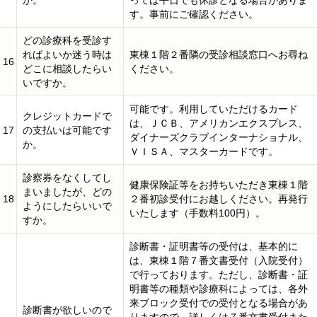
か。
っては平日でも休診となる場合がありま
す。事前にご確認ください。
どの診療科を受診す
ればよいか迷う時は
東棟１階２番隣の受診相談窓口へお尋ね
16
どこに相談したらい
ください。
いですか。
可能です。利用していただけるカード
クレジットカードで
は、ＪＣＢ、アメリカンエクスプレス、
17
の支払いは可能です
ダイナーズクラブインターナショナル、
か。
ＶＩＳＡ、マスターカードです。
診察券をなくしてし
健康保険証等をお持ちいただき東棟１階
まいましたが、どの
18
２番初診受付にお越しください。再発行
ようにしたらいいで
いたします（手数料100円）。
すか。
診断書・証明書等の受付は、基本的に
は、東棟１階７番文書受付（入院受付）
で行っております。ただし、診断書・証
明書等の種類や診療科によっては、各外
来ブロック受付での受付となる場合があ
診断書が欲しいので