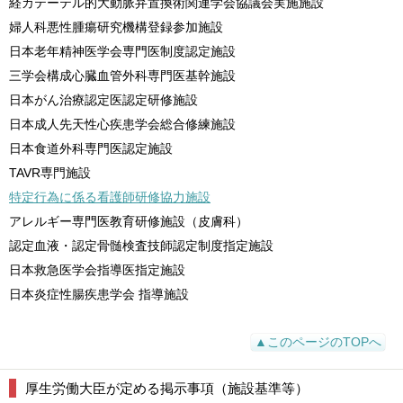
経カテーテル的大動脈弁置換術関連学会協議会実施施設
婦人科悪性腫瘍研究機構登録参加施設
日本老年精神医学会専門医制度認定施設
三学会構成心臓血管外科専門医基幹施設
日本がん治療認定医認定研修施設
日本成人先天性心疾患学会総合修練施設
日本食道外科専門医認定施設
TAVR専門施設
特定行為に係る看護師研修協力施設
アレルギー専門医教育研修施設（皮膚科）
認定血液・認定骨髄検査技師認定制度指定施設
日本救急医学会指導医指定施設
日本炎症性腸疾患学会 指導施設
▲このページのTOPへ
厚生労働大臣が定める掲示事項（施設基準等）