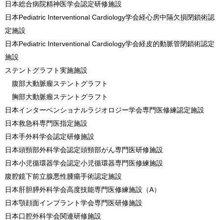
日本総合病院精神医学会認定研修施設
日本Pediatric Interventional Cardiology学会経心房中隔欠損閉鎖術認
定施設
日本Pediatric Interventional Cardiology学会経皮的動脈管閉鎖術認定
施設
ステントグラフト実施施設
腹部大動脈瘤ステントグラフト
胸部大動脈瘤ステントグラフト
日本インターベンショナルラジオロジー学会専門医修練認定施設
日本救急科専門医指定施設
日本手外科学会認定研修施設
日本頭頸部外科学会認定頭頸部がん専門医研修施設
日本小児循環器学会認定小児循環器専門医修練施設
腹腔鏡下前立腺悪性腫瘍手術認定施設
日本肝胆膵外科学会高度技能専門医修練施設（A）
日本顎顔面インプラント学会専門医研修施設
日本口腔外科学会関連研修施設