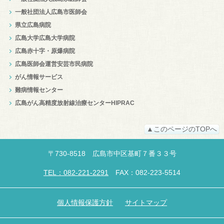
一般社団法人広島市医師会
県立広島病院
広島大学広島大学病院
広島赤十字・原爆病院
広島医師会運営安芸市民病院
がん情報サービス
難病情報センター
広島がん高精度放射線治療センターHIPRAC
▲このページのTOPへ
〒
730-8518
広島市中区
基町７番３３号
TEL：082-221-2291
FAX：082-223-5514
個人情報保護方針
サイトマップ