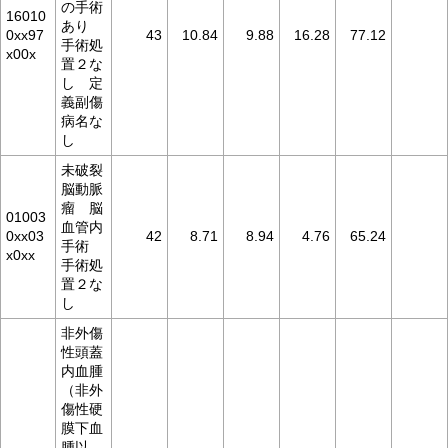
の手術
16010
あり
0xx97
43
10.84
9.88
16.28
77.12
手術処
x00x
置２な
し 定
義副傷
病名な
し
未破裂
脳動脈
瘤 脳
01003
血管内
0xx03
42
8.71
8.94
4.76
65.24
手術
x0xx
手術処
置２な
し
非外傷
性頭蓋
内血腫
（非外
傷性硬
膜下血
腫以