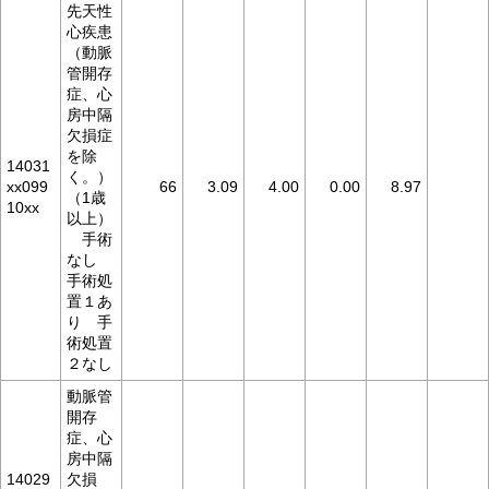
先天性
心疾患
（動脈
管開存
症、心
房中隔
欠損症
を除
14031
く。）
xx099
66
3.09
4.00
0.00
8.97
（1歳
10xx
以上）
手術
なし
手術処
置１あ
り 手
術処置
２なし
動脈管
開存
症、心
房中隔
14029
欠損