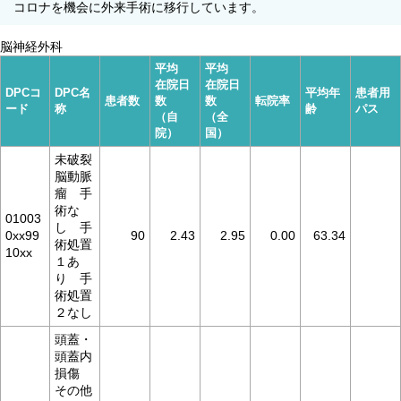
コロナを機会に外来手術に移行しています。
脳神経外科
平均
平均
在院日
在院日
DPCコ
DPC名
平均年
患者用
患者数
数
数
転院率
ード
称
齢
パス
（自
（全
院）
国）
未破裂
脳動脈
瘤 手
術な
01003
し 手
0xx99
90
2.43
2.95
0.00
63.34
術処置
10xx
１あ
り 手
術処置
２なし
頭蓋・
頭蓋内
損傷
その他