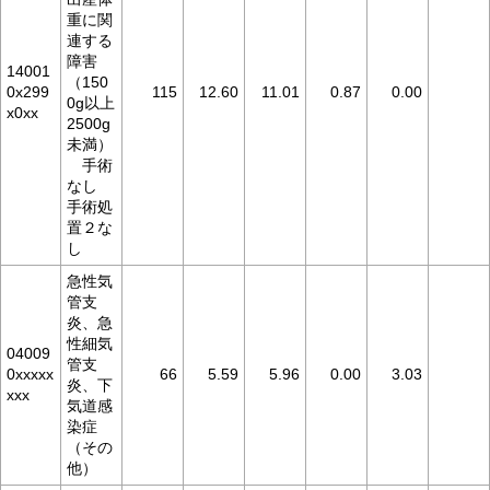
重に関
連する
障害
14001
（150
0x299
115
12.60
11.01
0.87
0.00
0g以上
x0xx
2500g
未満）
手術
なし
手術処
置２な
し
急性気
管支
炎、急
性細気
04009
管支
0xxxxx
66
5.59
5.96
0.00
3.03
炎、下
xxx
気道感
染症
（その
他）