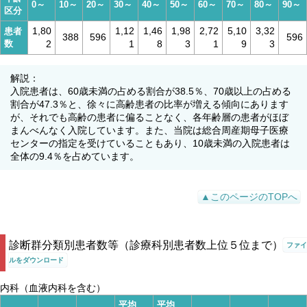
0～
10～
20～
30～
40～
50～
60～
70～
80～
90～
区分
1,80
1,12
1,46
1,98
2,72
5,10
3,32
患者
388
596
596
数
2
1
8
3
1
9
3
解説：
入院患者は、60歳未満の占める割合が38.5％、70歳以上の占める
割合が47.3％と、徐々に高齢患者の比率が増える傾向にあります
が、それでも高齢の患者に偏ることなく、各年齢層の患者がほぼ
まんべんなく入院しています。また、当院は総合周産期母子医療
センターの指定を受けていることもあり、10歳未満の入院患者は
全体の9.4％を占めています。
▲このページのTOPへ
診断群分類別患者数等（診療科別患者数上位５位まで）
ファイ
ルをダウンロード
内科（血液内科を含む）
平均
平均