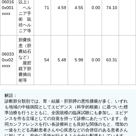
06016
以上）
0x001
ヘル
71
4.59
4.55
0.00
74.10
xxxx
ニア手
術 鼠
径ヘル
ニア等
胆嚢疾
患（胆
嚢結石
06033
など）
0xx02
54
5.48
5.98
0.00
63.31
腹腔
xxxx
鏡下胆
嚢摘出
術等
解説：
診断群分類別では、胃・結腸・肝胆膵の悪性腫瘍が多く、いずれ
も地域の中核病院としてエビデンス（科学的根拠）に基づいた標
準治療を行うとともに、全国規模の臨床試験にも参加し、エビデ
ンスを作る立場としての自覚を持って診療にあたっています。合
同カンファレンスを行い各診療科とも良好な関係のもと、増加の
一途をたどる高齢患者さんや心疾患などの合併症のある患者さん
に対しても、安全に手術が行えるよう十分な配慮をしています。