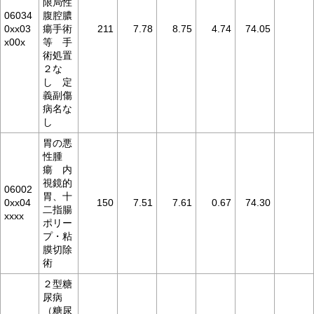
限局性
06034
腹腔膿
0xx03
瘍手術
211
7.78
8.75
4.74
74.05
x00x
等 手
術処置
２な
し 定
義副傷
病名な
し
胃の悪
性腫
瘍 内
視鏡的
06002
胃、十
0xx04
150
7.51
7.61
0.67
74.30
二指腸
xxxx
ポリー
プ・粘
膜切除
術
２型糖
尿病
（糖尿