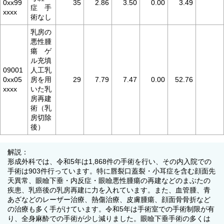
0xx99
35
2.86
3.50
0.00
3.49
症 手
xxxx
術なし
乳房の
悪性腫
瘍 ゲ
ル充填
09001
人工乳
0xx05
房を用
29
7.79
7.47
0.00
52.76
xxxx
いた乳
房再建
術（乳
房切除
後）
解説：
形成外科では、令和5年は1,868件の手術を行い、その内入院での
手術は903件行っています。特に唇裂口蓋裂・小耳症を含む顔面先
天異常、眼瞼下垂・内反症・眼瞼悪性腫瘍の再建などのまぶたの
疾患、乳癌後の乳房再建に力を入れています。また、血管腫、青
あざなどのレーザー治療、熱傷治療、皮膚腫瘍、顔面骨骨折など
の治療も多く手がけています。令和5年は手術室での手術制限が有
り、全身麻酔での手術が少し減りました。眼瞼下垂手術の多くは