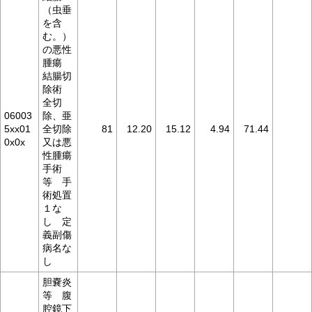
（虫垂
を含
む。）
の悪性
腫瘍
結腸切
除術
全切
06003
除、亜
5xx01
全切除
81
12.20
15.12
4.94
71.44
0x0x
又は悪
性腫瘍
手術
等 手
術処置
１な
し 定
義副傷
病名な
し
胆嚢炎
等 腹
腔鏡下