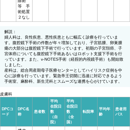
除術
等 手
術処置
２なし
解説：
婦人科は、良性疾患、悪性疾患ともに幅広く診療を行っていま
す。腹腔鏡下手術の件数が年々増加しており、子宮筋腫、卵巣腫
瘍の大部分は腹腔鏡下手術で行っています。初期の子宮頚癌、子
宮体癌についても腹腔鏡下手術あるいはロボット支援下手術を行
っています。また、v-NOTES手術（経腟的内視鏡手術）も開始致
しました。
産科は、総合周産期母子医療センターとしてハイリスク症例を中
心に診療を行っています。緊急帝王切開に迅速に対応できるよう
手術室、麻酔科、新生児科とスムーズな連携を心がけています。
皮膚科
平均
平均
在院日
在院日
DPCコ
DPC名
平均年
患者用
患者数
数
数
転院率
ード
称
齢
パス
（自
（全
院）
国）