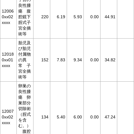
良性腫
12006
瘍 腹
0xx02
腔鏡下
220
6.19
5.93
0.00
44.91
xxxx
腟式子
宮全摘
術等
胎児及
び胎児
12018
付属物
0xx01
の異
152
7.83
9.34
0.00
34.82
xxxx
常 子
宮全摘
術等
卵巣の
良性腫
瘍 卵
巣部分
切除術
12007
（腟式
0xx02
134
5.40
6.00
0.00
47.24
を含
xxxx
む。）
腹腔