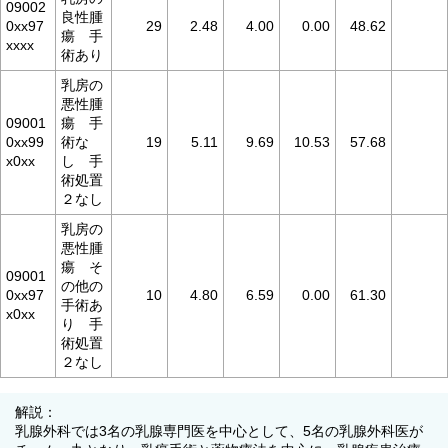
09002
良性腫
0xx97
29
2.48
4.00
0.00
48.62
瘍 手
xxxx
術あり
乳房の
悪性腫
09001
瘍 手
0xx99
術な
19
5.11
9.69
10.53
57.68
x0xx
し 手
術処置
２なし
乳房の
悪性腫
瘍 そ
09001
の他の
0xx97
10
4.80
6.59
0.00
61.30
手術あ
x0xx
り 手
術処置
２なし
解説：
乳腺外科では3名の乳腺専門医を中心として、5名の乳腺外科医が