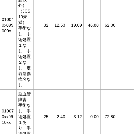
外）
（JCS
10未
01004
満）
0x099
32
12.53
19.09
46.88
62.00
手術な
000x
し 手
術処置
１な
し 手
術処置
２な
し 定
義副傷
病名な
し
脳血管
障害
手術な
01007
し 手
0xx99
術処置
25
2.40
3.12
0.00
72.80
10xx
１あ
り 手
術処置