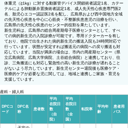
体重児（≧1kg）に対する動脈管デバイス閉鎖術者認定1名、カテー
テルによる肺動脈弁置換術者認定1名、成人先天性心疾患専門医2
名、胎児心エコー認証医2名を配し、広島県および西中国地方全域
の先天性心疾患を中心に心筋炎・不整脈疾患患児の治療を行い、
広島県の先天性心疾患のセンター的役割を果たしています。
新生児科は、広島県の総合周産期母子医療センターとして、すべ
ての病的新生児の入院診療が可能です。専用ドクターカーを有し
ており、他院で出生された病的新生児の搬送入院も24時間対応で
行っています。状態が安定すれば搬送元の病院への戻り搬送も対
応しています。当院が満床の場合は、市内の周産期センター（県
立広島病院、広島大学病院、土谷総合病院）と連携しており、往
診、三角搬送にも対応し緊急性の高い新生児の診療が遅れること
がないよう尽力しています。新生児センター退院後も医療ケア・
医療的ケアが必要な児に関しては、地域と連携しご家族・育児を
支援しています。
産科・婦人科
平均
平均
在院日
在院日
DPCコ
DPC名
平均年
患者用
患者数
数
数
転院率
ード
称
齢
パス
（自
（全
院）
国）
子宮の