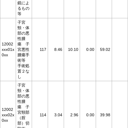
鏡によ
るもの
等
子宮
頸・体
部の悪
性腫
12002
瘍 子
xxx01x
宮悪性
117
8.46
10.10
0.00
59.02
0xx
腫瘍手
術等
手術処
置２な
し
子宮
頸・体
部の悪
性腫
瘍 子
12002
宮頸部
xxx02x
114
3.04
2.96
0.00
39.98
（腟
0xx
部）切