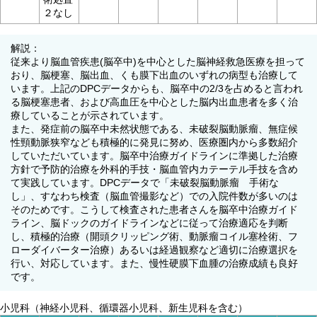
２なし
解説：
従来より脳血管疾患(脳卒中)を中心とした脳神経救急医療を担って
おり、脳梗塞、脳出血、くも膜下出血のいずれの病型も治療して
います。上記のDPCデータからも、脳卒中の2/3を占めると言われ
る脳梗塞患者、および高血圧を中心とした脳内出血患者を多く治
療していることが示されています。
また、発症前の脳卒中未然状態である、未破裂脳動脈瘤、無症候
性頸動脈狭窄なども積極的に発見に努め、医療圏内から多数紹介
していただいています。脳卒中治療ガイドラインに準拠した治療
方針で予防的治療を外科的手技・脳血管内カテーテル手技を含め
て実践しています。DPCデータで「未破裂脳動脈瘤 手術な
し」、すなわち検査（脳血管撮影など）での入院件数が多いのは
そのためです。こうして検査された患者さんを脳卒中治療ガイド
ライン、脳ドックのガイドラインなどに従って治療適応を判断
し、積極的治療（開頭クリッピング術、動脈瘤コイル塞栓術、フ
ローダイバーター治療）あるいは経過観察など適切に治療選択を
行い、対応しています。また、慢性硬膜下血腫の治療成績も良好
です。
小児科（神経小児科、循環器小児科、新生児科を含む）