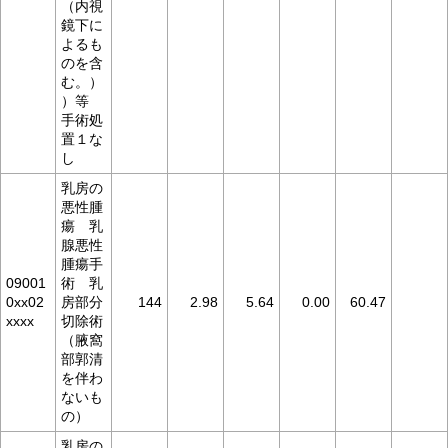
（内視
鏡下に
よるも
のを含
む。）
）等
手術処
置１な
し
乳房の
悪性腫
瘍 乳
腺悪性
腫瘍手
09001
術 乳
0xx02
房部分
144
2.98
5.64
0.00
60.47
xxxx
切除術
（腋窩
部郭清
を伴わ
ないも
の）
乳房の