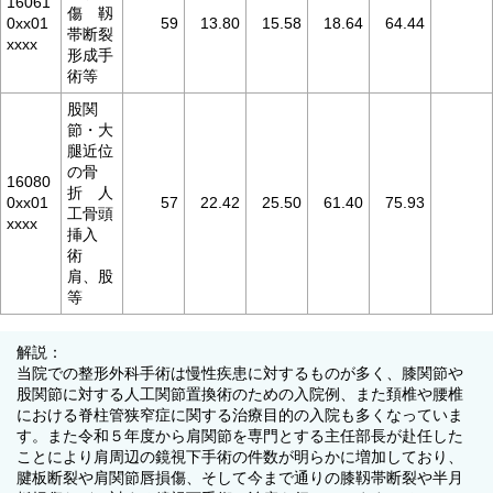
16061
傷 靱
0xx01
59
13.80
15.58
18.64
64.44
帯断裂
xxxx
形成手
術等
股関
節・大
腿近位
の骨
16080
折 人
0xx01
57
22.42
25.50
61.40
75.93
工骨頭
xxxx
挿入
術
肩、股
等
解説：
当院での整形外科手術は慢性疾患に対するものが多く、膝関節や
股関節に対する人工関節置換術のための入院例、また頚椎や腰椎
における脊柱管狭窄症に関する治療目的の入院も多くなっていま
す。また令和５年度から肩関節を専門とする主任部長が赴任した
ことにより肩周辺の鏡視下手術の件数が明らかに増加しており、
腱板断裂や肩関節唇損傷、そして今まで通りの膝靱帯断裂や半月