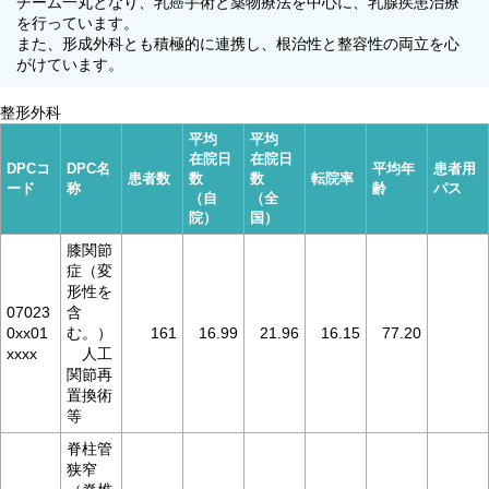
チーム一丸となり、乳癌手術と薬物療法を中心に、乳腺疾患治療
を行っています。
また、形成外科とも積極的に連携し、根治性と整容性の両立を心
がけています。
整形外科
平均
平均
在院日
在院日
DPCコ
DPC名
平均年
患者用
患者数
数
数
転院率
ード
称
齢
パス
（自
（全
院）
国）
膝関節
症（変
形性を
07023
含
0xx01
む。）
161
16.99
21.96
16.15
77.20
xxxx
人工
関節再
置換術
等
脊柱管
狭窄