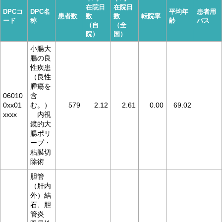
在院日
在院日
DPCコ
DPC名
平均年
患者用
患者数
数
数
転院率
ード
称
齢
パス
（自
（全
院）
国）
小腸大
腸の良
性疾患
（良性
腫瘍を
06010
含
0xx01
む。）
579
2.12
2.61
0.00
69.02
xxxx
内視
鏡的大
腸ポリ
ープ・
粘膜切
除術
胆管
（肝内
外）結
石、胆
管炎