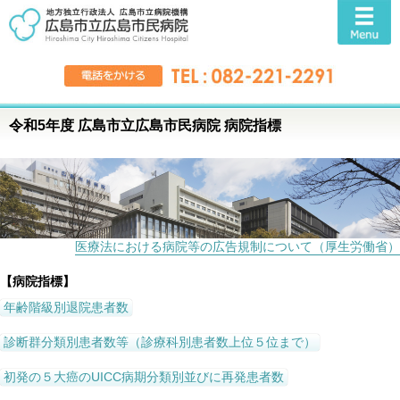
令和5年度
広島市立広島市民病院
病院指標
医療法における病院等の広告規制について（厚生労働省）
【病院指標】
年齢階級別退院患者数
診断群分類別患者数等（診療科別患者数上位５位まで）
初発の５大癌のUICC病期分類別並びに再発患者数