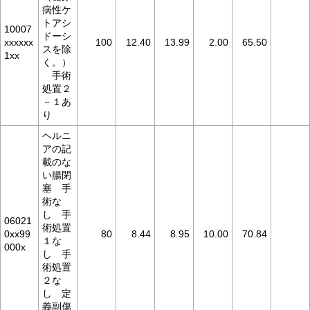
病性ケ
トアシ
10007
ドーシ
xxxxxx
100
12.40
13.99
2.00
65.50
スを除
1xx
く。）
手術
処置２
－１あ
り
ヘルニ
アの記
載のな
い腸閉
塞 手
術な
し 手
06021
術処置
0xx99
80
8.44
8.95
10.00
70.84
１な
000x
し 手
術処置
２な
し 定
義副傷