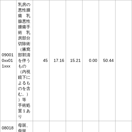
乳房の
悪性腫
瘍 乳
腺悪性
腫瘍手
術 乳
房部分
切除術
（腋窩
09001
部郭清
0xx01
を伴う
45
17.16
15.21
0.00
50.44
1xxx
もの
（内視
鏡下に
よるも
のを含
む。）
）等
手術処
置１あ
り
母斑、
08018
母斑