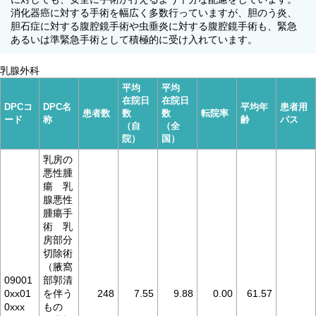
消化器癌に対する手術を幅広く多数行っていますが、胆のう炎、
胆石症に対する腹腔鏡手術や虫垂炎に対する腹腔鏡手術も、緊急
あるいは準緊急手術として積極的に受け入れています。
乳腺外科
平均
平均
在院日
在院日
DPCコ
DPC名
平均年
患者用
患者数
数
数
転院率
ード
称
齢
パス
（自
（全
院）
国）
乳房の
悪性腫
瘍 乳
腺悪性
腫瘍手
術 乳
房部分
切除術
（腋窩
09001
部郭清
0xx01
を伴う
248
7.55
9.88
0.00
61.57
0xxx
もの