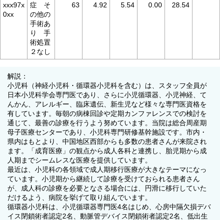
xxx97x
症 そ
63
4.92
5.54
0.00
28.54
0xx
の他の
手術あ
り 手
術処置
２なし
解説：
小児科（神経小児科・循環器小児科を含む）は、スタッフ全員が
日本小児科学会専門医であり、さらに小児循環器、小児神経、て
んかん、アレルギー、臨床遺伝、新生児など様々な専門医資格を
有しています。毎朝の病棟回診や定期カンファレンスでの検討を
通じて、最善の診療を行うよう努めています。当院は総合周産期
母子医療センターであり、小児科専門研修基幹施設です。市内・
県内はもとより、中国地区西部からも多数の患者さんが来院され
ます。「成育医療」の観点から成人各科と連携し、胎児期から成
人期までシームレスな医療を提供しています。
最近は、小児科の各領域で成人期移行医療が大きなテーマになっ
ています。小児期から継続して診療を受けておられる患者さん
が、成人科の診療を必要となさる場合には、円滑に移行していた
だけるよう、病院を挙げて取り組んでいます。
循環器小児科は、小児循環器専門医4名はじめ、心房中隔欠損デバ
イス閉鎖術者認定2名、動脈管デバイス閉鎖術者認定2名、低出生