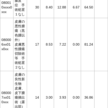
膿皮
08001
症 手
0xxxx0
30
8.40
12.88
6.67
64.50
術処置
xxx
１なし
皮膚の
悪性腫
瘍（黒
色腫以
08000
外）
6xx01
皮膚悪
17
8.53
7.22
0.00
81.24
x0xx
性腫瘍
切除術
等 手
術処置
２なし
皮膚の
良性新
生物
皮膚、
08000
皮下腫
7xx01
瘍摘出
14
3.00
3.93
0.00
36.86
0xxx
術（露
出部）