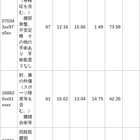
（脊椎
症を含
む。）
腰部
07034
骨盤、
3xx97
67
12.16
15.66
1.49
73.58
不安定
x0xx
椎 そ
の他の
手術あ
り 手
術処置
２なし
肘、膝
の外傷
（スポ
16062
ーツ障
0xx01
害等を
61
15.62
13.04
14.75
42.26
xxxx
含
む。）
腱縫
合術等
四肢筋
腱損