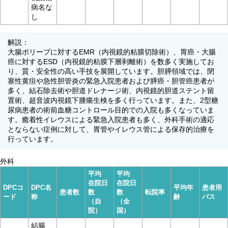
病名な
し
解説：
大腸ポリープに対するEMR（内視鏡的粘膜切除術）、胃癌・大腸
癌に対するESD（内視鏡的粘膜下層剥離術）を数多く実施してお
り、質・安全性の高い手技を展開しています。胆膵領域では、閉
塞性黄疸や急性胆管炎の緊急入院患者および膵癌・胆管癌患者が
多く、結石除去術や胆道ドレナージ術、内視鏡的胆道ステント留
置術、超音波内視鏡下腫瘍生検を多く行っています。また、2型糖
尿病患者の術前血糖コントロール目的での入院も多くなっていま
す。癒着性イレウスによる緊急入院患者も多く、外科手術の適応
とならない症例に対して、胃管やイレウス管による保存的治療を
行っています。
外科
平均
平均
在院日
在院日
DPCコ
DPC名
平均年
患者用
患者数
数
数
転院率
ード
称
齢
パス
（自
（全
院）
国）
結腸