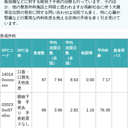
板損傷などに対する鏡視下手術の治療も行っています。そのほ
か、他の整形外科施設と同様と思われますが高齢社会に伴う大腿
骨近位部の骨折に関する問い合わせは当院でも多く、特に心臓や
腎臓などの重篤な内科疾患を抱える症例の手術を多く引き受けて
います。
形成外科
平均
平均
在院日
在院日
DPCコ
DPC名
平均年
患者用
患者数
数
数
転院率
ード
称
齢
パス
（自
（全
院）
国）
口蓋・
14014
口唇先
0xxxxx
87
7.94
8.63
0.00
7.17
天性疾
xxx
患
眼瞼下
垂 手
02023
術あ
0xx97
86
3.06
2.82
1.16
76.30
り 手
x0xx
術処置
２なし