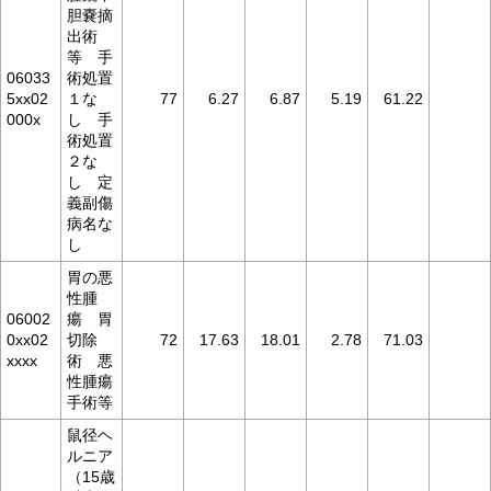
胆嚢摘
出術
等 手
06033
術処置
5xx02
１な
77
6.27
6.87
5.19
61.22
000x
し 手
術処置
２な
し 定
義副傷
病名な
し
胃の悪
性腫
06002
瘍 胃
0xx02
切除
72
17.63
18.01
2.78
71.03
xxxx
術 悪
性腫瘍
手術等
鼠径ヘ
ルニア
（15歳