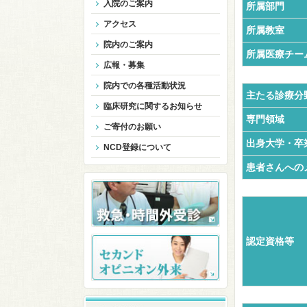
入院のご案内
所属部門
アクセス
所属教室
院内のご案内
所属医療チー
広報・募集
院内での各種活動状況
主たる診療分
臨床研究に関するお知らせ
専門領域
ご寄付のお願い
出身大学・卒
NCD登録について
患者さんへの
認定資格等