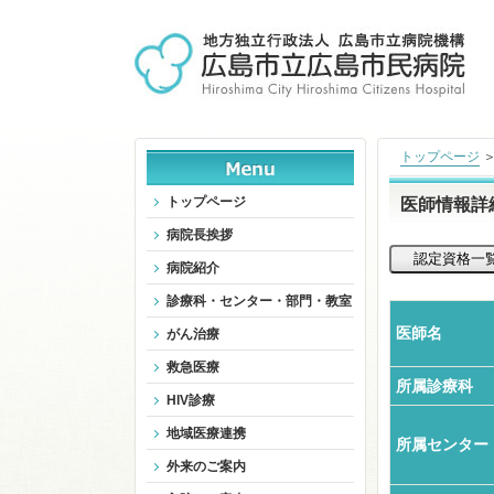
トップページ
トップページ
医師情報詳
病院長挨拶
病院紹介
診療科・センター・部門・教室
医師名
がん治療
救急医療
所属診療科
HIV診療
地域医療連携
所属センター
外来のご案内