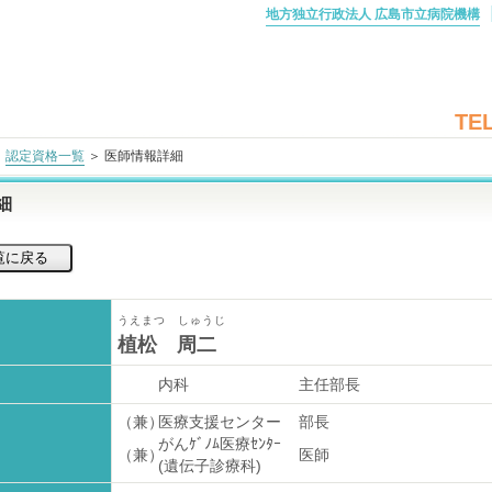
地方独立行政法人 広島市立病院機構
TEL
＞
認定資格一覧
＞ 医師情報詳細
細
うえまつ しゅうじ
植松 周二
内科
主任部長
（兼）
医療支援センター
部長
がんｹﾞﾉﾑ医療ｾﾝﾀｰ
（兼）
医師
(遺伝子診療科)