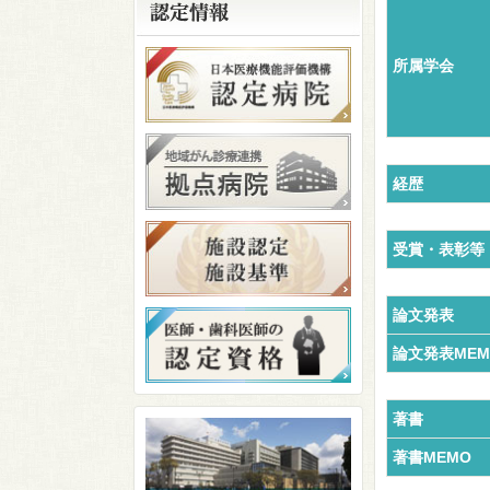
所属学会
経歴
受賞・表彰等
論文発表
論文発表MEM
著書
著書MEMO