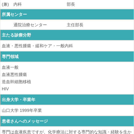
(兼)
内科
部長
所属センター
通院治療センター
主任部長
主たる診療分野
血液・悪性腫瘍・緩和ケア・一般内科
専門領域
血液一般
血液悪性腫瘍
造血幹細胞移植
HIV
出身大学・卒業年
山口大学
1999
年卒業
患者さんへのメッセージ
専門は血液疾患ですが、化学療法に対する専門的な知識・経験を生か