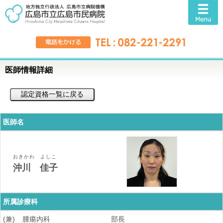
医師情報詳細
医師名
おきかわ よしこ
沖川 佳子
所属診療科
(兼)
腫瘍内科
部長