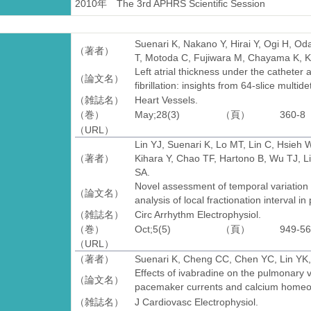
2010年
The 3rd APHRS Scientific Session
Suenari K, Nakano Y, Hirai Y, Ogi H, Od
（著者）
T, Motoda C, Fujiwara M, Chayama K, K
Left atrial thickness under the catheter a
（論文名）
fibrillation: insights from 64-slice mult
（雑誌名）
Heart Vessels.
（巻）
May;28(3)
（頁）
360-8
（URL）
Lin YJ, Suenari K, Lo MT, Lin C, Hsie
（著者）
Kihara Y, Chao TF, Hartono B, Wu TJ, 
SA.
Novel assessment of temporal variation 
（論文名）
analysis of local fractionation interval in p
（雑誌名）
Circ Arrhythm Electrophysiol.
（巻）
Oct;5(5)
（頁）
949-5
（URL）
（著者）
Suenari K, Cheng CC, Chen YC, Lin YK,
Effects of ivabradine on the pulmonary ve
（論文名）
pacemaker currents and calcium homeos
（雑誌名）
J Cardiovasc Electrophysiol.