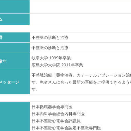
ム
野
不整脈の診断と治療
不整脈の診断と治療
岐阜大学
1999
年卒業
業年
広島大学大学院
2011
年卒業
不整脈治療（薬物治療、カテーテルアブレーション治
メッセージ
す。患者さんに合った最新の医療をご提供できるよう
す。
日本循環器学会専門医
日本内科学会総合内科専門医
日本不整脈心電学会評議員
日本不整脈心電学会認定不整脈専門医