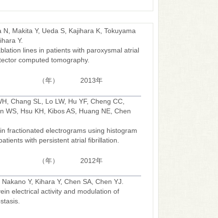
a N, Makita Y, Ueda S, Kajihara K, Tokuyama
ihara Y.
blation lines in patients with paroxysmal atrial
idetector computed tomography.
（年）
2013年
h WH, Chang SL, Lo LW, Hu YF, Cheng CC,
Lin WS, Hsu KH, Kibos AS, Huang NE, Chen
in fractionated electrograms using histogram
atients with persistent atrial fibrillation.
6
（年）
2012年
 Nakano Y, Kihara Y, Chen SA, Chen YJ.
in electrical activity and modulation of
tasis.