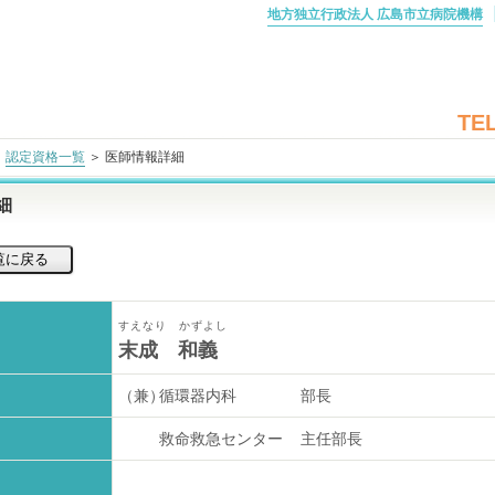
地方独立行政法人 広島市立病院機構
TEL
＞
認定資格一覧
＞ 医師情報詳細
細
すえなり かずよし
末成 和義
（兼）
循環器内科
部長
救命救急センター
主任部長