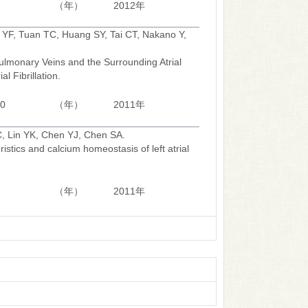
（年）
2012年
 YF, Tuan TC, Huang SY, Tai CT, Nakano Y,
lmonary Veins and the Surrounding Atrial
l Fibrillation.
10
（年）
2011年
, Lin YK, Chen YJ, Chen SA.
istics and calcium homeostasis of left atrial
（年）
2011年