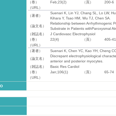
（巻）
Feb;23(2)
（頁）
200-6
（URL）
Suenari K, Lin YJ, Chang SL, Lo LW, Hu
（著者）
Kihara Y, Tsao HM, Wu TJ, Chen SA.
Relationship between Arrhythmogenic Pu
（論文名）
Substrate in Patients withParoxysmal Atria
（雑誌名）
J Cardiovasc Electrophysiol
（巻）
22(4)
（頁）
405-4
（URL）
（著者）
Suenari K, Chen YC, Kao YH, Cheng CC
Discrepant electrophysiological character
（論文名）
anterior and posterior myocytes.
（雑誌名）
Basic Res Cardiol
（巻）
Jan;106(1)
（頁）
65-74
（URL）
O