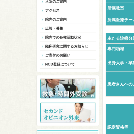
入院のご案内
所属教室
アクセス
院内のご案内
所属医療チー
広報・募集
院内での各種活動状況
主たる診療分
臨床研究に関するお知らせ
専門領域
ご寄付のお願い
出身大学・卒
NCD登録について
患者さんへの
認定資格等