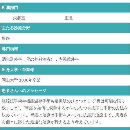
所属部門
栄養室
室長
主たる診療分野
胃癌
専門領域
消化器外科（胃の外科治療），内視鏡外科
出身大学・卒業年
岡山大学
1998
年卒業
患者さんへのメッセージ
腹腔鏡手術や機能温存手術も選択肢のひとつとして“胃は可能な限り
残すこと”、“胃癌を如何に切除するか”のふたつを念頭に手術の方法を
決めています。胃癌の治療は手術をメインに抗癌剤治療まで、患者さ
ん個々に応じた最適な治療が行えるよう考えています。