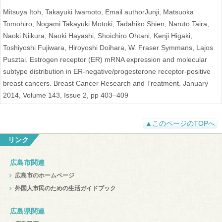
Mitsuya Itoh, Takayuki Iwamoto, Email authorJunji, Matsuoka
Tomohiro, Nogami Takayuki Motoki, Tadahiko Shien, Naruto Taira,
Naoki Niikura, Naoki Hayashi, Shoichiro Ohtani, Kenji Higaki,
Toshiyoshi Fujiwara, Hiroyoshi Doihara, W. Fraser Symmans, Lajos
Pusztai. Estrogen receptor (ER) mRNA expression and molecular
subtype distribution in ER-negative/progesterone receptor-positive
breast cancers. Breast Cancer Research and Treatment. January
2014, Volume 143, Issue 2, pp 403–409
▲このページのTOPへ
リンク
広島市関連
広島市のホームページ
外国人市民のための生活ガイドブック
広島県関連