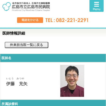
医師情報詳細
医師名
いとう みつや
伊藤 充矢
所属診療科