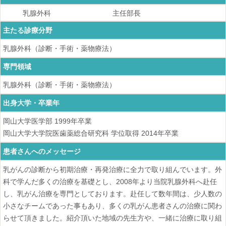
乳腺外科
主任部長
主たる診療分野
乳腺外科（診断・手術・薬物療法）
専門領域
乳腺外科（診断・手術・薬物療法）
出身大学・卒業年
岡山大学医学部
1999
年卒業
岡山大学大学院医歯薬総合研究科 学位取得
2014
年卒業
患者さんへのメッセージ
乳がんの診断から初期治療・再発治療に全力で取り組んでいます。外
科で学んだ多くの治療を基礎とし、2008年より当院乳腺外科へ赴任
し、乳がん治療を専門としております。赴任して数年間は、少人数の
小さなチームであった事もあり、多くの乳がん患者さんの治療に関わ
らせて頂きました。紹介頂いた地域の先生方や、一緒に治療に取り組