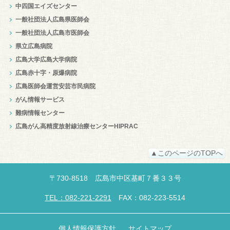
中四国エイズセンター
一般社団法人広島県医師会
一般社団法人広島市医師会
県立広島病院
広島大学広島大学病院
広島赤十字・原爆病院
広島医師会運営安芸市民病院
がん情報サービス
難病情報センター
広島がん高精度放射線治療センターHIPRAC
▲このページのTOPへ
〒
730-8518
広島市中区
基町７番３３号
TEL：082-221-2291
FAX：082-223-5514
個人情報保護方針
サイトマップ