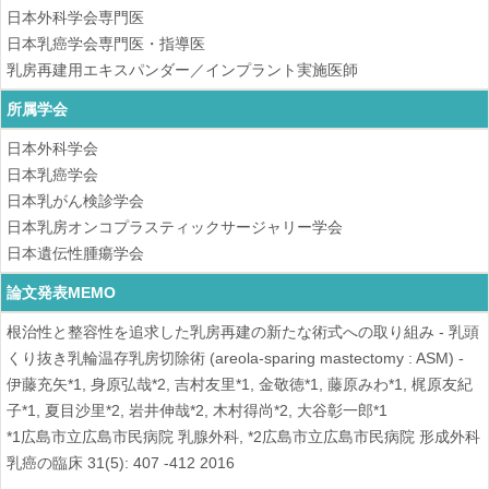
日本外科学会専門医
日本乳癌学会専門医・指導医
乳房再建用エキスパンダー／インプラント実施医師
所属学会
日本外科学会
日本乳癌学会
日本乳がん検診学会
日本乳房オンコプラスティックサージャリー学会
日本遺伝性腫瘍学会
論文発表MEMO
根治性と整容性を追求した乳房再建の新たな術式への取り組み - 乳頭
くり抜き乳輪温存乳房切除術 (areola-sparing mastectomy : ASM) -
伊藤充矢*1, 身原弘哉*2, 吉村友里*1, 金敬徳*1, 藤原みわ*1, 梶原友紀
子*1, 夏目沙里*2, 岩井伸哉*2, 木村得尚*2, 大谷彰一郎*1
*1広島市立広島市民病院 乳腺外科, *2広島市立広島市民病院 形成外科
乳癌の臨床 31(5): 407 -412 2016