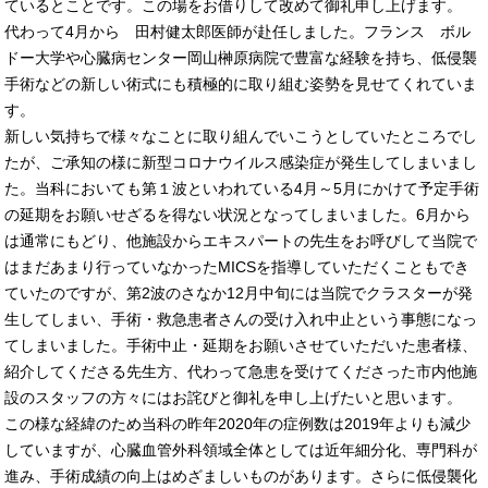
ているとことです。この場をお借りして改めて御礼申し上げます。
代わって4月から 田村健太郎医師が赴任しました。フランス ボル
ドー大学や心臓病センター岡山榊原病院で豊富な経験を持ち、低侵襲
手術などの新しい術式にも積極的に取り組む姿勢を見せてくれていま
す。
新しい気持ちで様々なことに取り組んでいこうとしていたところでし
たが、ご承知の様に新型コロナウイルス感染症が発生してしまいまし
た。当科においても第１波といわれている4月～5月にかけて予定手術
の延期をお願いせざるを得ない状況となってしまいました。6月から
は通常にもどり、他施設からエキスパートの先生をお呼びして当院で
はまだあまり行っていなかったMICSを指導していただくこともでき
ていたのですが、第2波のさなか12月中旬には当院でクラスターが発
生してしまい、手術・救急患者さんの受け入れ中止という事態になっ
てしまいました。手術中止・延期をお願いさせていただいた患者様、
紹介してくださる先生方、代わって急患を受けてくださった市内他施
設のスタッフの方々にはお詫びと御礼を申し上げたいと思います。
この様な経緯のため当科の昨年2020年の症例数は2019年よりも減少
していますが、心臓血管外科領域全体としては近年細分化、専門科が
進み、手術成績の向上はめざましいものがあります。さらに低侵襲化