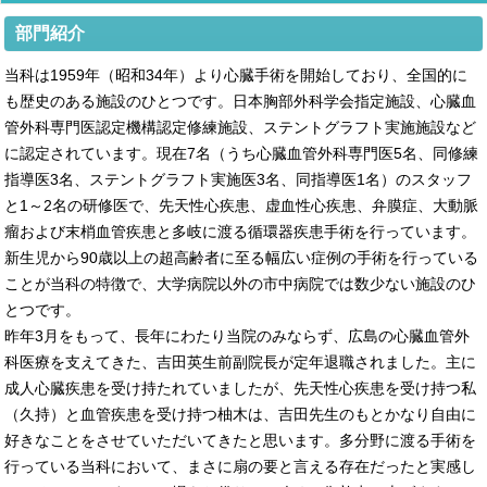
部門紹介
当科は1959年（昭和34年）より心臓手術を開始しており、全国的に
も歴史のある施設のひとつです。日本胸部外科学会指定施設、心臓血
管外科専門医認定機構認定修練施設、ステントグラフト実施施設など
に認定されています。現在7名（うち心臓血管外科専門医5名、同修練
指導医3名、ステントグラフト実施医3名、同指導医1名）のスタッフ
と1～2名の研修医で、先天性心疾患、虚血性心疾患、弁膜症、大動脈
瘤および末梢血管疾患と多岐に渡る循環器疾患手術を行っています。
新生児から90歳以上の超高齢者に至る幅広い症例の手術を行っている
ことが当科の特徴で、大学病院以外の市中病院では数少ない施設のひ
とつです。
昨年3月をもって、長年にわたり当院のみならず、広島の心臓血管外
科医療を支えてきた、吉田英生前副院長が定年退職されました。主に
成人心臓疾患を受け持たれていましたが、先天性心疾患を受け持つ私
（久持）と血管疾患を受け持つ柚木は、吉田先生のもとかなり自由に
好きなことをさせていただいてきたと思います。多分野に渡る手術を
行っている当科において、まさに扇の要と言える存在だったと実感し