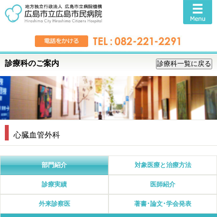
診療科のご案内
心臓血管外科
部門紹介
対象医療と治療方法
診療実績
医師紹介
外来診察医
著書･論文･学会発表