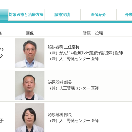
対象医療と治療方法
診療実績
医師紹介
外
名
画像
所属・役職
泌尿器科 主任部長
ゆき
（兼）がんｹﾞﾉﾑ医療ｾﾝﾀｰ(遺伝子診療科) 医師
之
（兼）人工腎臓センター 医師
泌尿器科 部長
（兼）人工腎臓センター 医師
泌尿器科 部長
（兼）人工腎臓センター 医師
子