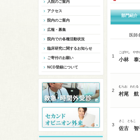
入院のご案内
アクセス
部門紹介
院内のご案内
広報・募集
医師
院内での各種活動状況
臨床研究に関するお知らせ
こばやし やす
1
ご寄付のお願い
小林 泰
NCD登録について
むらお わたる
2
村尾 航
さこ ともこ
3
佐古 智