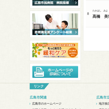
たかはし みよ
8
髙橋 美
リンク
広島市関連
広島市
広島市のホームページ
地方独