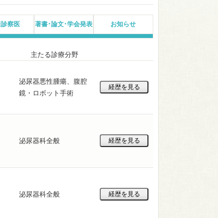
来診察医
著書･論文･学会発表
お知らせ
主たる診療分野
泌尿器悪性腫瘍、腹腔
鏡・ロボット手術
泌尿器科全般
泌尿器科全般