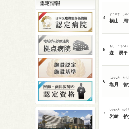
よこやま しゅ
4
横山 周
もり こうへい
5
森 滉平
しおつき とも
6
塩月 智
いわさき ゆう
7
岩﨑 裕