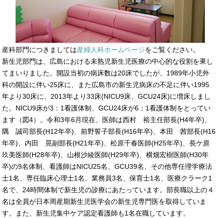
産科部門につきましては
産婦人科ホームページ
をご覧ください。
新生児部門は、広島における未熟児新生児医療の中心的な役割を果し
てまいりました。開設当初の病床数は20床でしたが、1989年小児外
科の開設に伴い25床に、また広島市の新生児病床の不足に伴い1995
年より30床に、2013年より33床(NICU9床、GCU24床)に増床しまし
た。NICU9床が3：1看護体制、GCU24床が6：1看護体制をとってい
ます（図4）。令和3年6月現在、医師は西村 裕主任部長(H4年卒)、
隅 誠司部長(H12年卒)、前野誓子部長(H16年卒)、本田 茜部長(H16
年卒)、内田 晃副部長(H21年卒)、松原千春医師(H25年卒)、長ケ原
玖美医師(H28年卒)、山根沙綾医師(H29年卒)、横畑宏樹医師(H30年
卒)の9名体制、看護師はNICU25名、GCU39名、その他専任理学療法
士1名、専任臨床心理士1名、業務員3名、保育士1名、医療クラーク1
名で、24時間体制で新生児の診療にあたっています。部長職以上の４
名は全員が日本周産期新生児医学会の新生児専門医を取得していま
す。また、新生児集中ケア認定看護師も1名在職しています。