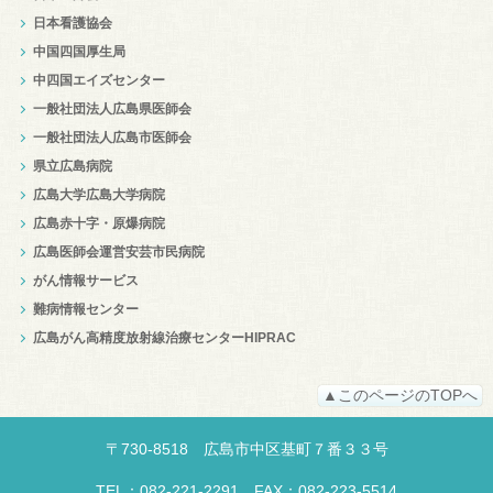
日本看護協会
中国四国厚生局
中四国エイズセンター
一般社団法人広島県医師会
一般社団法人広島市医師会
県立広島病院
広島大学広島大学病院
広島赤十字・原爆病院
広島医師会運営安芸市民病院
がん情報サービス
難病情報センター
広島がん高精度放射線治療センターHIPRAC
▲このページのTOPへ
〒
730-8518
広島市中区
基町７番３３号
TEL：082-221-2291
FAX：082-223-5514