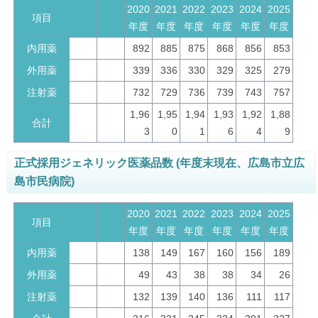
2020
2021
2022
2023
2024
2025
項目
年度
年度
年度
年度
年度
年度
内用薬
892
885
875
868
856
853
外用薬
339
336
330
329
325
279
注射薬
732
729
736
739
743
757
1,96
1,95
1,94
1,93
1,92
1,88
合計
3
0
1
6
4
9
正式採用ジェネリック医薬品数 (年度末現在、広島市立広
島市民病院)
2020
2021
2022
2023
2024
2025
項目
年度
年度
年度
年度
年度
年度
内用薬
138
149
167
160
156
189
外用薬
49
43
38
38
34
26
注射薬
132
139
140
136
111
117