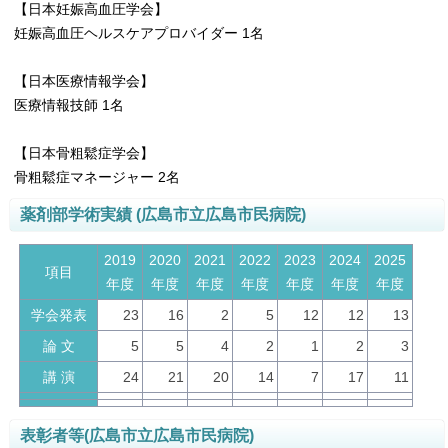
【日本妊娠高血圧学会】
妊娠高血圧ヘルスケアプロバイダー 1名
【日本医療情報学会】
医療情報技師 1名
【日本骨粗鬆症学会】
骨粗鬆症マネージャー 2名
薬剤部学術実績 (広島市立広島市民病院)
2019
2020
2021
2022
2023
2024
2025
項目
年度
年度
年度
年度
年度
年度
年度
学会発表
23
16
2
5
12
12
13
論 文
5
5
4
2
1
2
3
講 演
24
21
20
14
7
17
11
表彰者等(広島市立広島市民病院)