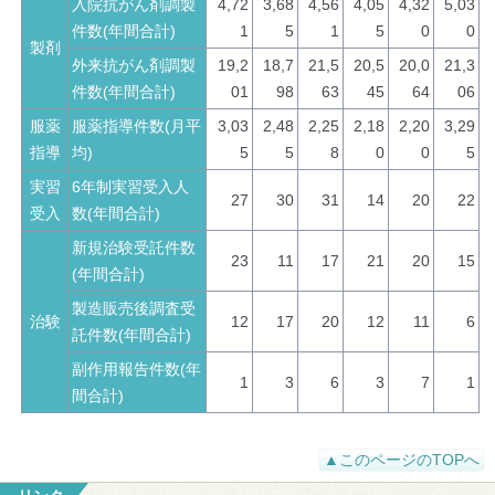
入院抗がん剤調製
4,72
3,68
4,56
4,05
4,32
5,03
件数(年間合計)
1
5
1
5
0
0
製剤
外来抗がん剤調製
19,2
18,7
21,5
20,5
20,0
21,3
件数(年間合計)
01
98
63
45
64
06
服薬
服薬指導件数(月平
3,03
2,48
2,25
2,18
2,20
3,29
指導
均)
5
5
8
0
0
5
実習
6年制実習受入人
27
30
31
14
20
22
受入
数(年間合計)
新規治験受託件数
23
11
17
21
20
15
(年間合計)
製造販売後調査受
治験
12
17
20
12
11
6
託件数(年間合計)
副作用報告件数(年
1
3
6
3
7
1
間合計)
▲このページのTOPへ