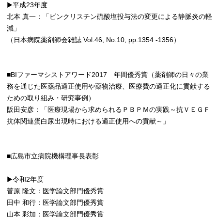
▶平成23年度
北本 真一：「ビンクリスチン硫酸塩投与法の変更による静脈炎の軽
減」
（日本病院薬剤師会雑誌 Vol.46, No.10, pp.1354 -1356）
■BIファーマシストアワード2017 年間優秀賞（薬剤師の日々の業
務を通じた医薬品適正使用や薬物治療、医療費の適正化に貢献する
ための取り組み・研究事例）
阪田安彦：「医療現場から求められるＰＢＰＭの実践～抗ＶＥＧＦ
抗体関連蛋白尿出現時における適正使用への貢献～」
■広島市立病院機構理事長表彰
▶令和2年度
菅原 隆文：医学論文部門優秀賞
田中 和行：医学論文部門優秀賞
山本 彩加：医学論文部門優秀賞