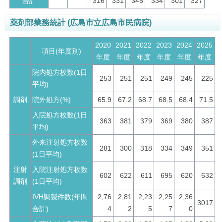
合計
316
331
345
334
301
327
薬剤部業務統計 (広島市立広島市民病院)
2020
2021
2022
2023
2024
2025
項目(年度別)
年度
年度
年度
年度
年度
年度
院内処方枚数(1日
253
251
251
249
245
225
平均)
調剤
院外処方(%)
65.9
67.2
68.7
68.5
68.4
71.5
入院処方枚数(1日
363
381
379
369
380
387
平均)
外来注射処方枚数
281
300
318
334
349
351
(1日平均)
注射
入院注射処方枚数
602
622
611
695
620
632
調剤
(1日平均)
IVH調製件数(年間
2,76
2,81
2,23
2,25
2,36
3017
合計)
4
2
5
7
0