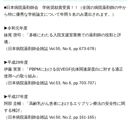
■日本病院薬剤師会 学術奨励賞受賞！！（全国の病院薬剤師の中か
ら特に優秀な学術論文について年間５名のみ選出されます。）
▶令和元年度
妹尾 啓司：「多岐にわたる入院支援室業務での薬剤師の役割と評
価」
（日本病院薬剤師会雑誌 Vol.55, No.6, pp.673-678）
▶平成29年度
伊藤 実里：「PBPMにおける抗VEGF抗体関連尿蛋白に対する適正
使用への取り組み」
（日本病院薬剤師会雑誌 Vol.53, No.6, pp.703-707）
▶平成27年度
阿部 圭輔：「高齢乳がん患者におけるエリブリン療法の安全性に関
する検討」
（日本病院薬剤師会雑誌 Vol.50, No.2, pp.161-165）