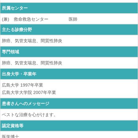
所属センター
(兼)
救命救急センター
医師
主たる診療分野
肺癌、気管支喘息、間質性肺炎
専門領域
肺癌、気管支喘息、間質性肺炎
出身大学・卒業年
広島大学
1997
年卒業
広島大学大学院
2007
年卒業
患者さんへのメッセージ
ベストな治療を心がけます。
認定資格等
医学博士