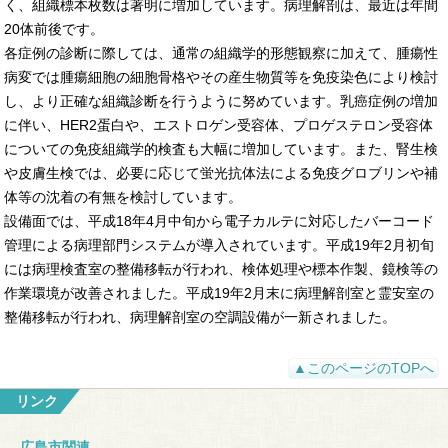
く、組織標本枚数は著明に増加しています。病理解剖は、最近は年間
20体前後です。
各症例の診断に際しては、通常の組織学的形態観察に加えて、腫瘍性
病変では腫瘍細胞の細胞骨格やその産生物質等を免疫染色により検討
し、より正確な組織診断を行うように努めています。乳癌症例の増加
に伴い、HER2蛋白や、エストロゲン受容体、プロゲステロン受容体
についての免疫組織学的検査も大幅に増加しています。また、腎生検
や皮膚生検では、必要に応じて蛍光抗体法による免疫グロブリンや補
体等の沈着の有無を検討しています。
設備面では、平成18年4月中旬から電子カルテに対応したバーコード
管理による病理部門システムが導入されています。平成19年2月初旬
には病理検査室の整備移転が行われ、検体処理や標本作製、鏡検等の
作業環境が改善されました。平成19年2月末に病理解剖室と霊安室の
整備移転が行われ、病理解剖室の空調設備が一新されました。
▲このページのTOPへ
リンク
広島市関連