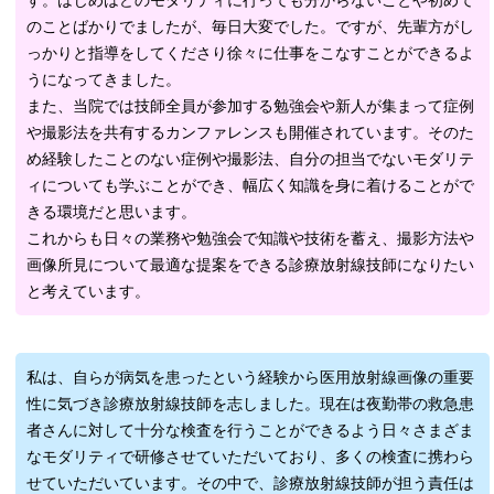
す。はじめはどのモダリティに行っても分からないことや初めて
のことばかりでましたが、毎日大変でした。ですが、先輩方がし
っかりと指導をしてくださり徐々に仕事をこなすことができるよ
うになってきました。
また、当院では技師全員が参加する勉強会や新人が集まって症例
や撮影法を共有するカンファレンスも開催されています。そのた
め経験したことのない症例や撮影法、自分の担当でないモダリテ
ィについても学ぶことができ、幅広く知識を身に着けることがで
きる環境だと思います。
これからも日々の業務や勉強会で知識や技術を蓄え、撮影方法や
画像所見について最適な提案をできる診療放射線技師になりたい
と考えています。
私は、自らが病気を患ったという経験から医用放射線画像の重要
性に気づき診療放射線技師を志しました。現在は夜勤帯の救急患
者さんに対して十分な検査を行うことができるよう日々さまざま
なモダリティで研修させていただいており、多くの検査に携わら
せていただいています。その中で、診療放射線技師が担う責任は