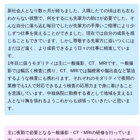
新社会人となり数ヶ月が経ちました。入職したての頃は右も左も
わからない状態で、何をするにも先輩方の助けが必要でした。そ
んな自分に落ち込む毎日でしたが先輩方の手厚いご指導により少
しずつ仕事を覚えることができました。現在では自分の成長を感
じることもできています。しかし尊敬する先輩方に追いつくには
まだほど遠く、より成長できるよう日々の仕事に精進していま
す。
1年目に扱うモダリティは主に一般撮影、CT、MRIです。一般撮
影では幅広く検査に携り、CT、MRIでは脳梗塞や脳出血など緊迫
するような検査にも携わります。それぞれのモダリティで夜間の
業務でも1人で対応できるよう検査の応用力まで身に着けること
を意識しています。中核病院に勤務する者として地域を支える1
人となり胸を張れるようこれからも頑張っていきたいと思いま
す。
主に夜勤で必要となる一般撮影・CT・MRIの研修を行っていま